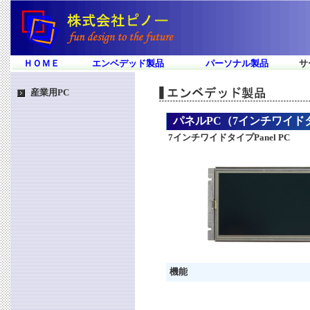
ＨＯＭＥ
エンベデッド製品
パーソナル製品
サ
産業用PC
パネルPC（7インチワイド
7インチワイドタイプPanel PC
機能