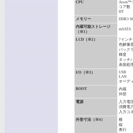
CPU
Atom™ 
コア数
HT
メモリー
DDR3 S
内蔵可能ストレージ
mSATA
（※1）
LCD（※2）
7イン
色解像
バック
輝度
タッチ
表面処
USB
I/O（※3）
LAN
オーデ
BOOT
内蔵
外部
電源
入力電
消費電
入力コ
外形寸法（※4）
横
縦
奥行